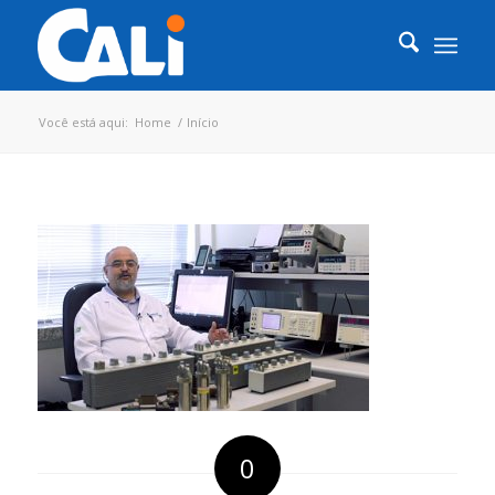
Você está aqui:
Home
/
Início
0